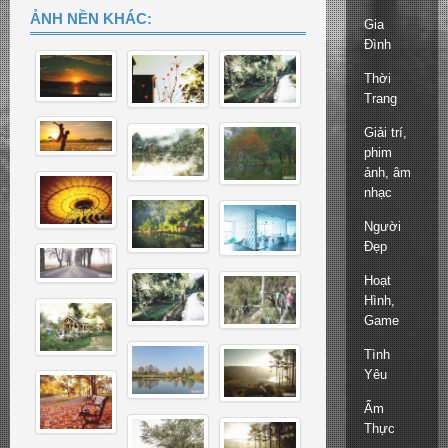
ẢNH NỀN KHÁC:
Gia
Đình
Thời
Trang
Giải trí,
phim
ảnh, âm
nhạc
Người
Đẹp
Hoạt
Hình,
Game
Tình
Yêu
Ẩm
Thực