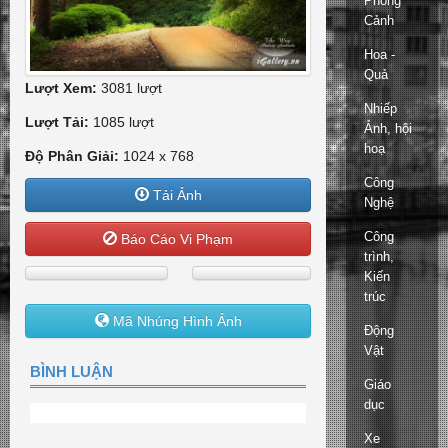
Phong
Cảnh
Hoa -
Quả
Lượt Xem:
3081 lượt
Nhiếp
Lượt Tải:
1085 lượt
Ảnh, hội
hoạ
Độ Phân Giải:
1024 x 768
Công
Tải Ảnh
Nghệ
Công
Báo Cáo Vi Phạm
trình,
Kiến
trúc
Mã Nhúng Hình Ảnh
Động
Vật
BÌNH LUẬN
Giáo
dục
Xe