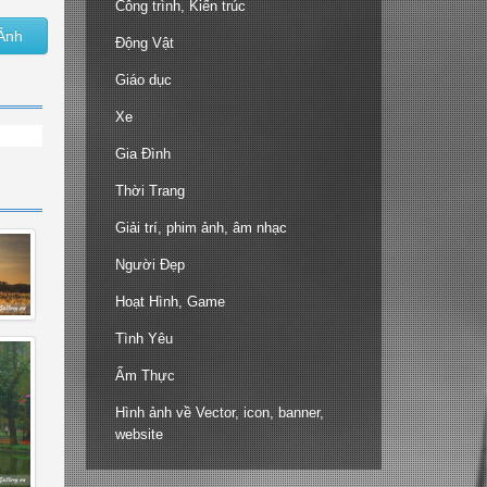
Công trình, Kiến trúc
Ảnh
Động Vật
Giáo dục
Xe
Gia Đình
Thời Trang
Giải trí, phim ảnh, âm nhạc
Người Đẹp
Hoạt Hình, Game
Tình Yêu
Ẩm Thực
Hình ảnh về Vector, icon, banner,
website