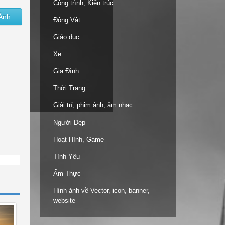
Công trình, Kiến trúc
Ảnh
Động Vật
Giáo dục
Xe
Gia Đình
Thời Trang
Giải trí, phim ảnh, âm nhạc
Người Đẹp
Hoạt Hình, Game
Tình Yêu
Ẩm Thực
Hình ảnh về Vector, icon, banner,
website