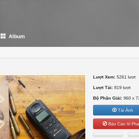
Album
Lượt Xem:
5261 lượt
Lượt Tải:
819 lượt
Độ Phân Giải:
960 x 7
Tải Ảnh
Báo Cáo Vi Ph