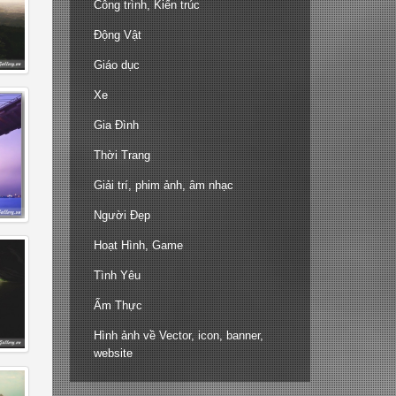
Công trình, Kiến trúc
Động Vật
Giáo dục
Xe
Gia Đình
Thời Trang
Giải trí, phim ảnh, âm nhạc
Người Đẹp
Hoạt Hình, Game
Tình Yêu
Ẩm Thực
Hình ảnh về Vector, icon, banner,
website