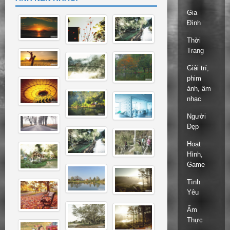
Gia
Đình
Thời
Trang
Giải trí,
phim
ảnh, âm
nhạc
Người
Đẹp
Hoạt
Hình,
Game
Tình
Yêu
Ẩm
Thực