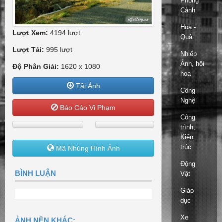
Phong
Cảnh
Hoa -
Lượt Xem:
4194 lượt
Quả
Lượt Tải:
995 lượt
Nhiếp
Ảnh, hội
Độ Phân Giải:
1620 x 1080
hoạ
Tải Ảnh
Công
Nghệ
Báo Cáo Vi Phạm
Công
trình,
Kiến
trúc
Mã Nhúng Hình Ảnh
Động
BÌNH LUẬN
Vật
Giáo
dục
Xe
ẢNH NỀN KHÁC: