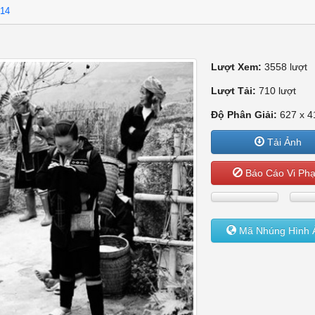
714
Lượt Xem:
3558 lượt
Lượt Tải:
710 lượt
Độ Phân Giải:
627 x 4
Tải Ảnh
Báo Cáo Vi Ph
Mã Nhúng Hình 