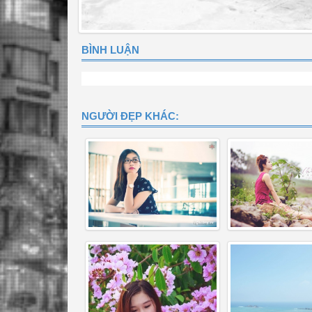
BÌNH LUẬN
NGƯỜI ĐẸP KHÁC: